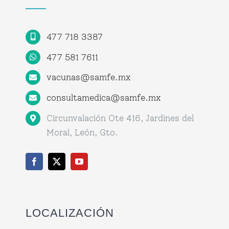
Centro de Atención Médica
477 718 3387
Citas
477 581 7611
vacunas@samfe.mx
consultamedica@samfe.mx
Circunvalación Ote 416, Jardines del
Moral, León, Gto.
LOCALIZACIÓN