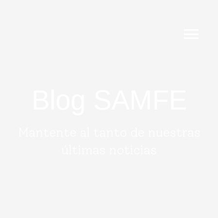
Skip
to
content
Tog
Nav
Inicio
Blog SAMFE
Equipo SAMFE
Mantente al tanto de nuestras
Servicios
últimas noticias
Vacunas
Agenda 