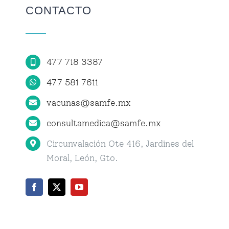
CONTACTO
Centro de Atención Médica
477 718 3387
Citas
477 581 7611
vacunas@samfe.mx
consultamedica@samfe.mx
Circunvalación Ote 416, Jardines del
Moral, León, Gto.