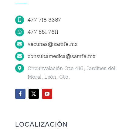
Centro de Atención Médica
477 718 3387
Citas
477 581 7611
vacunas@samfe.mx
consultamedica@samfe.mx
Circunvalación Ote 416, Jardines del
Moral, León, Gto.
LOCALIZACIÓN