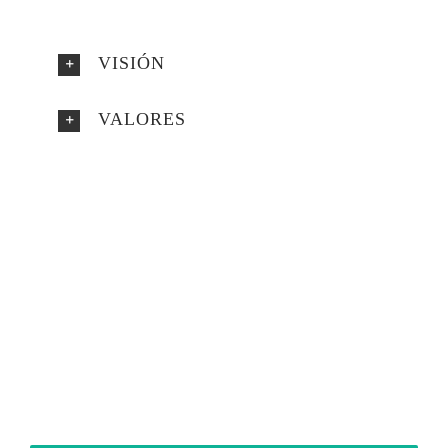
VISIÓN
VALORES
Asesoría Médica en
Línea
Escríbenos por whatsapp de Lunes a
Viernes de 9:00 am a 5:00 pm