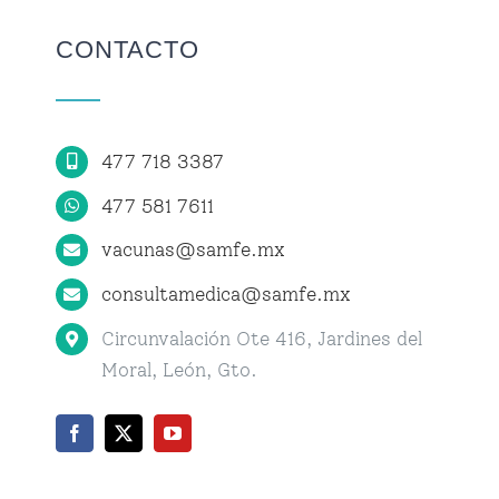
Centro de Vacunación
CONTACTO
Centro de Atención Médica
477 718 3387
Citas
477 581 7611
vacunas@samfe.mx
consultamedica@samfe.mx
Circunvalación Ote 416, Jardines del
Moral, León, Gto.