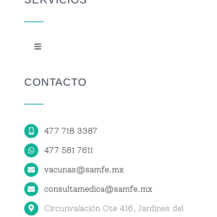
Toggle
Navigation
Centro de Vacunación
CONTACTO
Centro de Atención Médica
477 718 3387
Citas
477 581 7611
vacunas@samfe.mx
consultamedica@samfe.mx
Circunvalación Ote 416, Jardines del