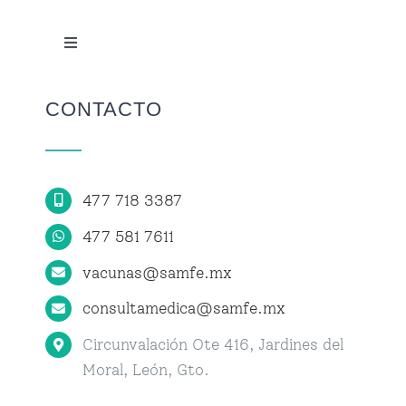
Toggle
Navigation
Centro de Vacunación
CONTACTO
Centro de Atención Médica
477 718 3387
Citas
477 581 7611
vacunas@samfe.mx
consultamedica@samfe.mx
Circunvalación Ote 416, Jardines del
Moral, León, Gto.