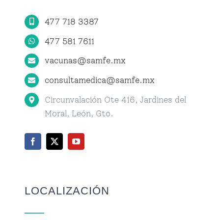
477 718 3387
Citas
477 581 7611
vacunas@samfe.mx
consultamedica@samfe.mx
Circunvalación Ote 416, Jardines del
Moral, León, Gto.
LOCALIZACIÓN