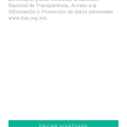
Nacional de Transparencia, Acceso a la
Información y Protección de datos personales
www.inai.org.mx.
Asesoría Médica en
Línea
Escríbenos por whatsapp de Lunes a
Viernes de 9:00 am a 5:00 pm
ENVIAR WHATSAPP